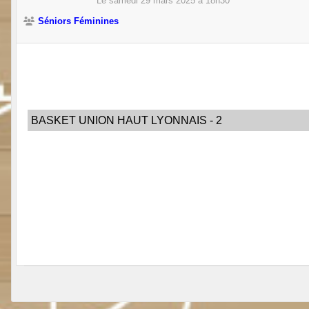
Le
samedi
29
mars
2025
à 18h30
Séniors Féminines
BASKET UNION HAUT LYONNAIS - 2