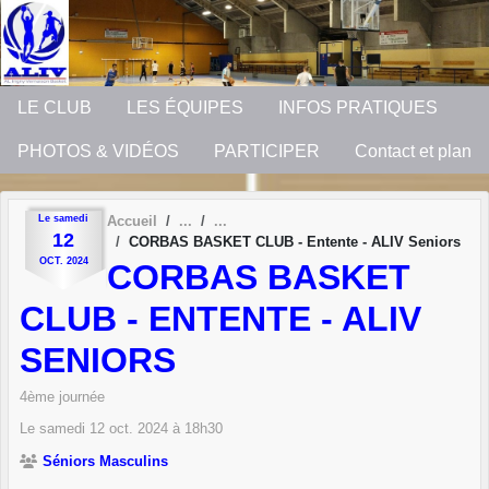
Panneau de gestion des cookies
LE CLUB
LES ÉQUIPES
INFOS PRATIQUES
PHOTOS & VIDÉOS
PARTICIPER
Contact et plan
Le
samedi
Accueil
12
CORBAS BASKET CLUB - Entente - ALIV Seniors
OCT.
2024
CORBAS BASKET
CLUB - ENTENTE - ALIV
SENIORS
4ème journée
Le
samedi
12
oct.
2024
à 18h30
Séniors Masculins