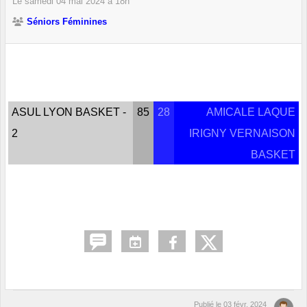
Le
samedi
04
mai
2024
à 18h
Séniors Féminines
ASUL LYON BASKET -
85
28
AMICALE LAQUE
2
IRIGNY VERNAISON
BASKET
Publié le
03 févr. 2024