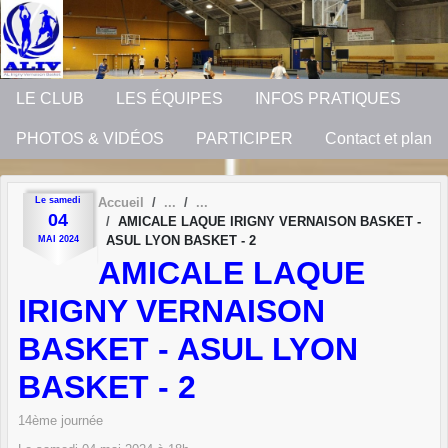
Panneau de gestion des cookies
LE CLUB
LES ÉQUIPES
INFOS PRATIQUES
PHOTOS & VIDÉOS
PARTICIPER
Contact et plan
Le
samedi
Accueil
04
AMICALE LAQUE IRIGNY VERNAISON BASKET -
ASUL LYON BASKET - 2
MAI
2024
AMICALE LAQUE
IRIGNY VERNAISON
BASKET - ASUL LYON
BASKET - 2
14ème journée