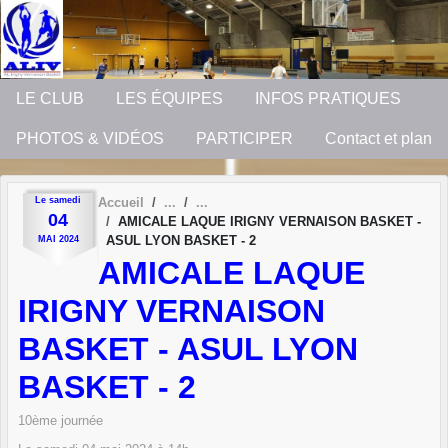
Panneau de gestion des cookies
LE CLUB
LES ÉQUIPES
INFOS PRATIQUES
PHOTOS & VIDÉOS
PARTICIPER
Contact et plan
Le
samedi
Accueil
04
AMICALE LAQUE IRIGNY VERNAISON BASKET -
ASUL LYON BASKET - 2
MAI
2024
AMICALE LAQUE
IRIGNY VERNAISON
BASKET - ASUL LYON
BASKET - 2
10ème journée