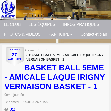
Panneau de gestion des cookies
LE CLUB
LES ÉQUIPES
INFOS PRATIQUES
PHOTOS & VIDÉOS
PARTICIPER
Contact et plan
Le
samedi
Accueil
27
BASKET BALL 5EME - AMICALE LAQUE IRIGNY
VERNAISON BASKET - 1
AVRIL
2024
BASKET BALL 5EME
- AMICALE LAQUE IRIGNY
VERNAISON BASKET - 1
9ème journée
Le
samedi
27
avril
2024
à 15h
U13