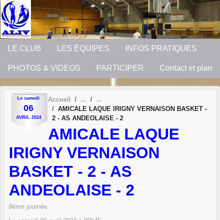
Panneau de gestion des cookies
LE CLUB
LES ÉQUIPES
INFOS PRATIQUES
PHOTOS & VIDÉOS
PARTICIPER
Contact et plan
Le
samedi
Accueil
06
AMICALE LAQUE IRIGNY VERNAISON BASKET -
2 - AS ANDEOLAISE - 2
AVRIL
2024
AMICALE LAQUE
IRIGNY VERNAISON
BASKET - 2 - AS
ANDEOLAISE - 2
8ème journée