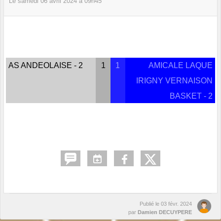
Le
samedi
06
avril
2024
à 09h45
AS ANDEOLAISE - 2
1
1
AMICALE LAQUE
IRIGNY VERNAISON
BASKET - 2
Publié le
03 févr. 2024
par
Damien DECUYPERE