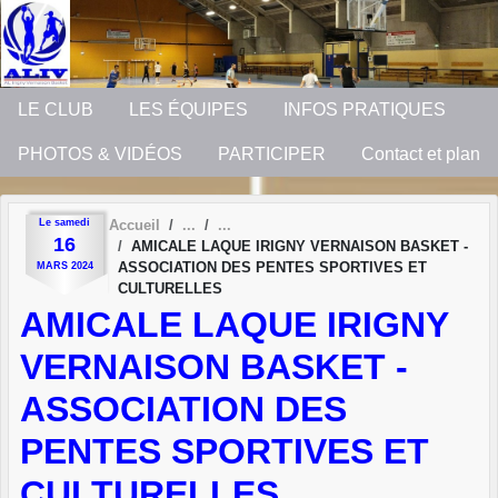
Panneau de gestion des cookies
LE CLUB
LES ÉQUIPES
INFOS PRATIQUES
PHOTOS & VIDÉOS
PARTICIPER
Contact et plan
Le
samedi
Accueil
16
AMICALE LAQUE IRIGNY VERNAISON BASKET -
ASSOCIATION DES PENTES SPORTIVES ET
MARS
2024
CULTURELLES
AMICALE LAQUE IRIGNY
VERNAISON BASKET -
ASSOCIATION DES
PENTES SPORTIVES ET
CULTURELLES