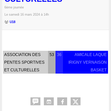
6ème journée
Le
samedi
16
mars
2024
à 14h
U18
ASSOCIATION DES
53
36
AMICALE LAQUE
PENTES SPORTIVES
IRIGNY VERNAISON
ET CULTURELLES
BASKET