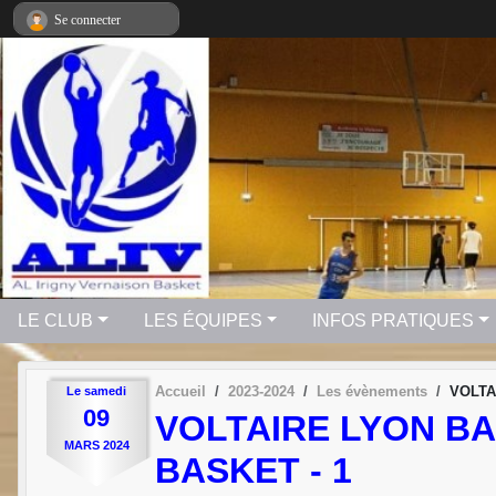
Panneau de gestion des cookies
Se connecter
LE CLUB
LES ÉQUIPES
INFOS PRATIQUES
Accueil
2023-2024
Les évènements
VOLTA
Le
samedi
09
VOLTAIRE LYON BA
MARS
2024
BASKET - 1