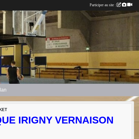
Participer au site :
plan
KET
QUE IRIGNY VERNAISON