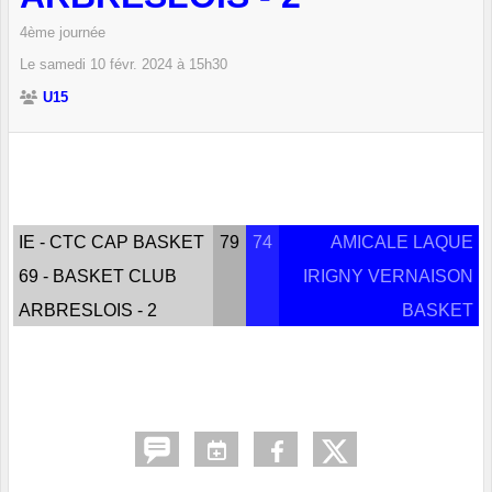
4ème journée
Le
samedi
10
févr.
2024
à 15h30
U15
IE - CTC CAP BASKET
79
74
AMICALE LAQUE
69 - BASKET CLUB
IRIGNY VERNAISON
ARBRESLOIS - 2
BASKET