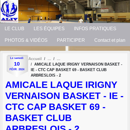
Panneau de gestion des cookies
LE CLUB
LES ÉQUIPES
INFOS PRATIQUES
PHOTOS & VIDÉOS
PARTICIPER
Contact et plan
Le
samedi
Accueil
10
AMICALE LAQUE IRIGNY VERNAISON BASKET -
IE - CTC CAP BASKET 69 - BASKET CLUB
FÉVR.
2024
ARBRESLOIS - 2
AMICALE LAQUE IRIGNY
VERNAISON BASKET - IE -
CTC CAP BASKET 69 -
BASKET CLUB
ARBRESLOIS - 2