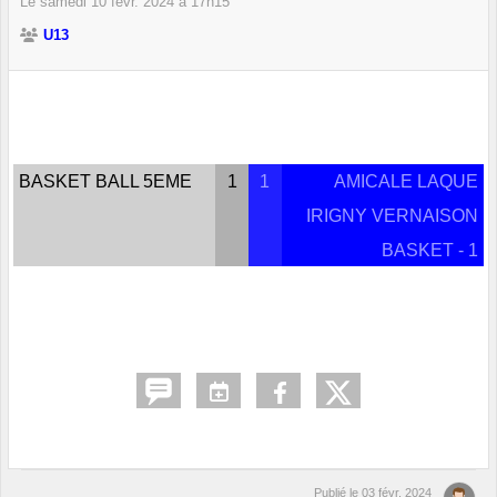
Le
samedi
10
févr.
2024
à 17h15
U13
BASKET BALL 5EME
1
1
AMICALE LAQUE
IRIGNY VERNAISON
BASKET - 1
Publié le
03 févr. 2024