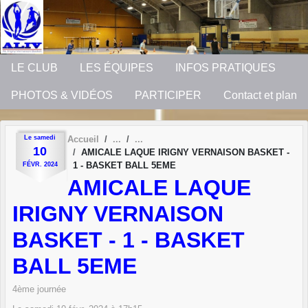
Panneau de gestion des cookies
LE CLUB
LES ÉQUIPES
INFOS PRATIQUES
PHOTOS & VIDÉOS
PARTICIPER
Contact et plan
Le
samedi
Accueil
10
AMICALE LAQUE IRIGNY VERNAISON BASKET -
1 - BASKET BALL 5EME
FÉVR.
2024
AMICALE LAQUE
IRIGNY VERNAISON
BASKET - 1 - BASKET
BALL 5EME
4ème journée