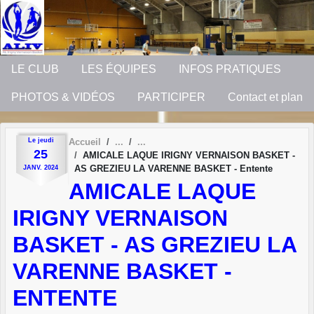
Panneau de gestion des cookies
LE CLUB
LES ÉQUIPES
INFOS PRATIQUES
PHOTOS & VIDÉOS
PARTICIPER
Contact et plan
Le
jeudi
Accueil
25
AMICALE LAQUE IRIGNY VERNAISON BASKET -
AS GREZIEU LA VARENNE BASKET - Entente
JANV.
2024
AMICALE LAQUE
IRIGNY VERNAISON
BASKET - AS GREZIEU LA
VARENNE BASKET -
ENTENTE