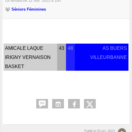
Le
dimanche
12
nov.
2023
à 10h
Séniors Féminines
AMICALE LAQUE
43
48
AS BUERS
IRIGNY VERNAISON
VILLEURBANNE
BASKET
Publié le
03 oct. 2023