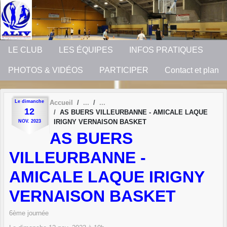
Panneau de gestion des cookies
LE CLUB
LES ÉQUIPES
INFOS PRATIQUES
PHOTOS & VIDÉOS
PARTICIPER
Contact et plan
Le
dimanche
Accueil
12
AS BUERS VILLEURBANNE - AMICALE LAQUE
IRIGNY VERNAISON BASKET
NOV.
2023
AS BUERS
VILLEURBANNE -
AMICALE LAQUE IRIGNY
VERNAISON BASKET
6ème journée