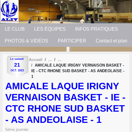
Panneau de gestion des cookies
LE CLUB
LES ÉQUIPES
INFOS PRATIQUES
PHOTOS & VIDÉOS
PARTICIPER
Contact et plan
Le
samedi
Accueil
21
AMICALE LAQUE IRIGNY VERNAISON BASKET -
IE - CTC RHONE SUD BASKET - AS ANDEOLAISE -
OCT.
2023
1
AMICALE LAQUE IRIGNY
VERNAISON BASKET - IE -
CTC RHONE SUD BASKET
- AS ANDEOLAISE - 1
5ème journée