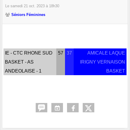
Le
samedi
21
oct.
2023
à 18h30
Séniors Féminines
IE - CTC RHONE SUD
57
37
AMICALE LAQUE
BASKET - AS
IRIGNY VERNAISON
ANDEOLAISE - 1
BASKET