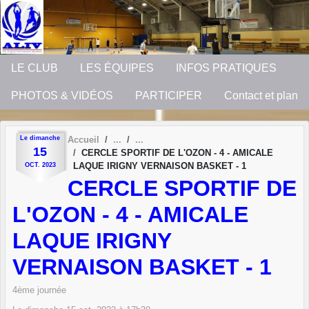
Panneau de gestion des cookies
LE CLUB
LES ÉQUIPES
INFOS PRATIQUES
PHOTOS & VIDÉOS
PARTICIPER
Contact et plan
Le
dimanche
Accueil
15
CERCLE SPORTIF DE L'OZON - 4 - AMICALE
LAQUE IRIGNY VERNAISON BASKET - 1
OCT.
2023
CERCLE SPORTIF DE
L'OZON - 4 - AMICALE
LAQUE IRIGNY
VERNAISON BASKET - 1
4ème journée