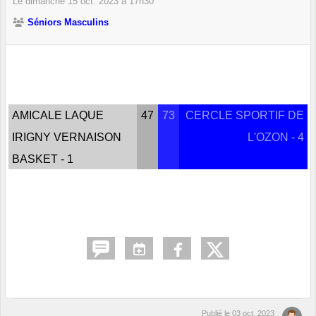
Le
dimanche
15
oct.
2023
à 17h30
Séniors Masculins
AMICALE LAQUE
47
73
CERCLE SPORTIF DE
IRIGNY VERNAISON
L'OZON - 4
BASKET - 1
Publié le
03 oct. 2023