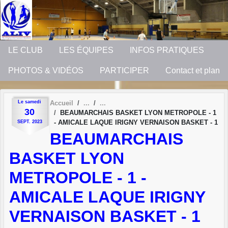
Panneau de gestion des cookies
LE CLUB
LES ÉQUIPES
INFOS PRATIQUES
PHOTOS & VIDÉOS
PARTICIPER
Contact et plan
Le
samedi
Accueil
30
BEAUMARCHAIS BASKET LYON METROPOLE - 1
- AMICALE LAQUE IRIGNY VERNAISON BASKET - 1
SEPT.
2023
BEAUMARCHAIS
BASKET LYON
METROPOLE - 1 -
AMICALE LAQUE IRIGNY
VERNAISON BASKET - 1