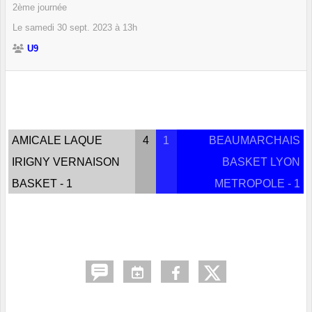
2ème journée
Le
samedi
30
sept.
2023
à 13h
U9
AMICALE LAQUE
4
1
BEAUMARCHAIS
IRIGNY VERNAISON
BASKET LYON
BASKET - 1
METROPOLE - 1