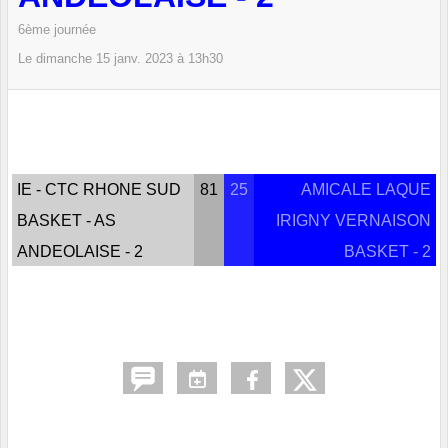
6ème journée
Le
dimanche
15
janv.
2023
à 13h30
IE - CTC RHONE SUD
81
25
AMICALE LAQUE
BASKET - AS
IRIGNY VERNAISON
ANDEOLAISE - 2
BASKET - 2