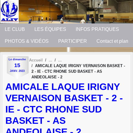
Panneau de gestion des cookies
LE CLUB
LES ÉQUIPES
INFOS PRATIQUES
PHOTOS & VIDÉOS
PARTICIPER
Contact et plan
Le
dimanche
Accueil
15
AMICALE LAQUE IRIGNY VERNAISON BASKET -
2 - IE - CTC RHONE SUD BASKET - AS
JANV.
2023
ANDEOLAISE - 2
AMICALE LAQUE IRIGNY
VERNAISON BASKET - 2 -
IE - CTC RHONE SUD
BASKET - AS
ANDEOLAISE - 2