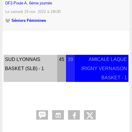
DF2-Poule A, 6ème journée
Le
samedi
19
nov.
2022
à 18h30
Séniors Féminines
SUD LYONNAIS
45
39
AMICALE LAQUE
BASKET (SLB) - 1
IRIGNY VERNAISON
BASKET - 1