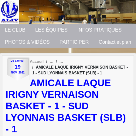
Panneau de gestion des cookies
LE CLUB
LES ÉQUIPES
INFOS PRATIQUES
PHOTOS & VIDÉOS
PARTICIPER
Contact et plan
Le
samedi
Accueil
19
AMICALE LAQUE IRIGNY VERNAISON BASKET -
1 - SUD LYONNAIS BASKET (SLB) - 1
NOV.
2022
AMICALE LAQUE
IRIGNY VERNAISON
BASKET - 1 - SUD
LYONNAIS BASKET (SLB)
- 1