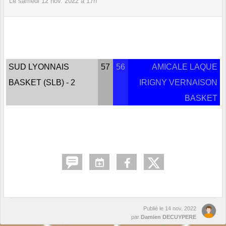
Le
samedi
12
nov.
2022
à 17h
SUD LYONNAIS
57
56
AMICALE LAQUE
BASKET (SLB) - 2
IRIGNY VERNAISON
BASKET
Publié le
14 nov. 2022
par
Damien DECUYPERE