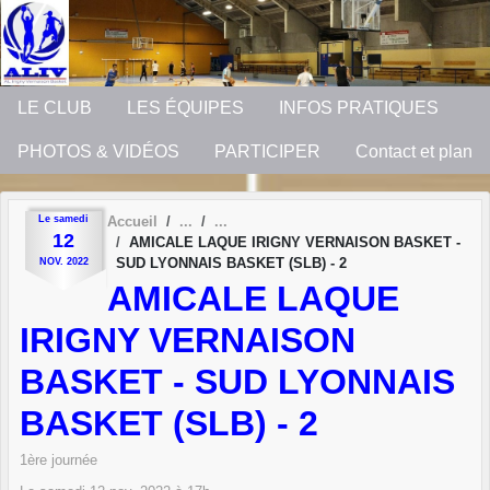
Panneau de gestion des cookies
LE CLUB
LES ÉQUIPES
INFOS PRATIQUES
PHOTOS & VIDÉOS
PARTICIPER
Contact et plan
Le
samedi
Accueil
12
AMICALE LAQUE IRIGNY VERNAISON BASKET -
SUD LYONNAIS BASKET (SLB) - 2
NOV.
2022
AMICALE LAQUE
IRIGNY VERNAISON
BASKET - SUD LYONNAIS
BASKET (SLB) - 2
1ère journée