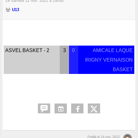
Le
samedi
12
nov.
2022
à 15h30
U13
ASVEL BASKET - 2
3
0
AMICALE LAQUE
IRIGNY VERNAISON
BASKET
Publié le
14 nov. 2022