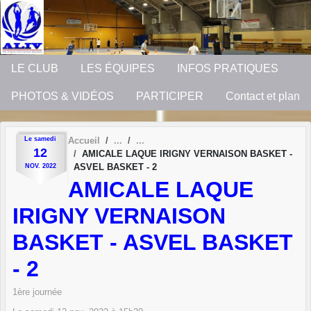
Panneau de gestion des cookies
LE CLUB
LES ÉQUIPES
INFOS PRATIQUES
PHOTOS & VIDÉOS
PARTICIPER
Contact et plan
Le
samedi
Accueil
12
AMICALE LAQUE IRIGNY VERNAISON BASKET -
ASVEL BASKET - 2
NOV.
2022
AMICALE LAQUE
IRIGNY VERNAISON
BASKET - ASVEL BASKET
- 2
1ère journée