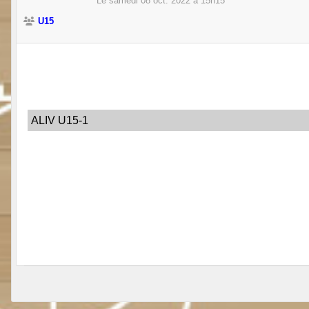
Le
samedi
08
oct.
2022
à 15h15
U15
ALIV U15-1