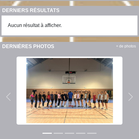
DERNIERS RÉSULTATS
Aucun résultat à afficher.
DERNIÈRES PHOTOS
+ de photos
Précedent
Sui