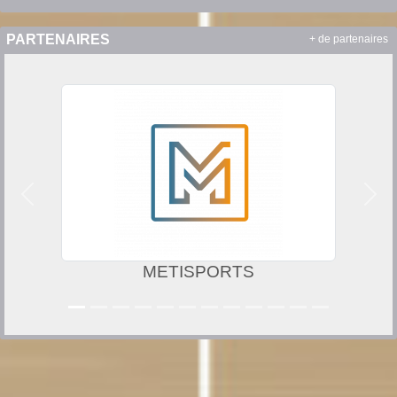
PARTENAIRES
+ de partenaires
Précedent
Suiv
METISPORTS