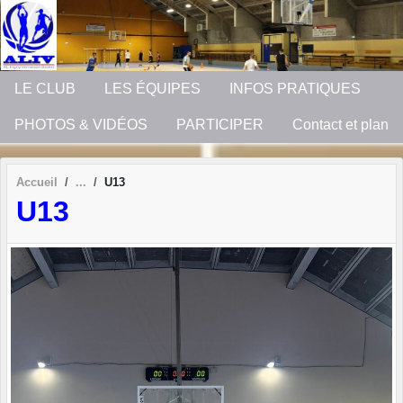
Panneau de gestion des cookies
LE CLUB
LES ÉQUIPES
INFOS PRATIQUES
PHOTOS & VIDÉOS
PARTICIPER
Contact et plan
Accueil
U13
U13